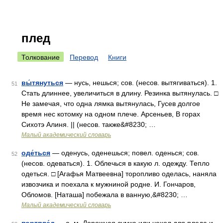
плед
Толкование
Перевод
Книги
вы́тянуться
— нусь, нешься; сов. (несов. вытягиваться). 1.
51
Стать длиннее, увеличиться в длину. Резинка вытянулась. □
Не замечая, что одна лямка вытянулась, Гусев долгое
время нес котомку на одном плече. Арсеньев, В горах
Сихотэ Алиня. || (несов. также&#8230; …
Малый академический словарь
оде́ться
— оденусь, оденешься; повел. оденься; сов.
52
(несов. одеваться). 1. Облечься в какую л. одежду. Тепло
одеться. □ [Агафья Матвеевна] торопливо оделась, наняла
извозчика и поехала к мужниной родне. И. Гончаров,
Обломов. [Наташа] побежала в ванную,&#8230; …
Малый академический словарь