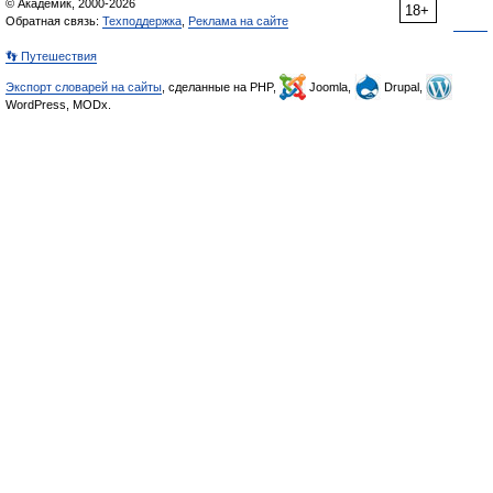
© Академик, 2000-2026
18+
Обратная связь:
Техподдержка
,
Реклама на сайте
👣 Путешествия
Экспорт словарей на сайты
, сделанные на PHP,
Joomla,
Drupal,
WordPress, MODx.