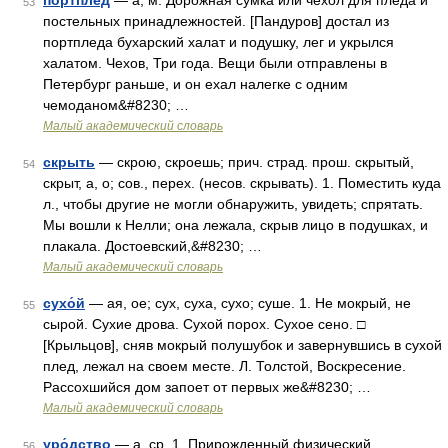
портпле́д
— а, м. Дорожная сумка или чехол для пледа и
53
постельных принадлежностей. [Пандуров] достал из
портпледа бухарский халат и подушку, лег и укрылся
халатом. Чехов, Три года. Вещи были отправлены в
Петербург раньше, и он ехал налегке с одним
чемоданом&#8230; …
Малый академический словарь
скрыть
— скрою, скроешь; прич. страд. прош. скрытый,
54
скрыт, а, о; сов., перех. (несов. скрывать). 1. Поместить куда
л., чтобы другие не могли обнаружить, увидеть; спрятать.
Мы вошли к Нелли; она лежала, скрыв лицо в подушках, и
плакала. Достоевский,&#8230; …
Малый академический словарь
сухо́й
— ая, ое; сух, суха, сухо; суше. 1. Не мокрый, не
55
сырой. Сухие дрова. Сухой порох. Сухое сено. □
[Крыльцов], сняв мокрый полушубок и завернувшись в сухой
плед, лежал на своем месте. Л. Толстой, Воскресение.
Рассохшийся дом запоет от первых же&#8230; …
Малый академический словарь
уро́дство
— а, ср. 1. Прирожденный физический
56