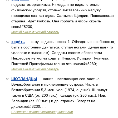
недостаток организма. Никогда я не видел столько
физических уродств, столько выставленных наружу
гноящихся язв, как здесь. Салтыков Щедрин, Пошехонская
старина. Идет Любовь. Она горбата и чтобы скрыть
свое&#8230; …
Малый академический словарь
ходи́ть
— хожу, ходишь; несов. 1. Обладать способностью,
57
быть в состоянии двигаться, ступая ногами, делая шаги (о
человеке и животном). Солдаты совсем обессилели.
Некоторые не могли ходить. Пушкин, История Пугачева.
Пантелей Прокофьевич только что начал&#8230; …
Малый академический словарь
ШОТЛАНДЦЫ
— нация, населяющая сев. часть о.
58
Великобритания и прилегающие острова. Числ. в
Великобритании 5,3 млн. чел. (1974, оценка). Ш. живут
также в США (ок. 200 тыс.), Канаде (ок. 250 тыс.), Нов.
Зеландии (св. 50 тыс.) и др. странах. Говорят на
диалекте&#8230; …
Советская историческая энциклопедия