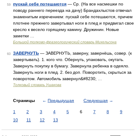
пускай себе потешаются
— Ср. (На все насмешки по
59
поводу раннего переезда на дачу) Брандахлыстов отвечал
знаменитым изречением: пускай себе потешаются, причем
плотнее прежнего завертывал ноги в плед и придвигал свое
кресло к весело горящему камину. Дружинин. Новые
заметки …
Большой толково-фразеологический словарь Михельсона
ЗАВЕРНУТЬ
— ЗАВЕРНУТЬ, заверну, завернёшь, совер. (к
60
завертывать). 1. кого что. Обернуть, упаковать, окутать.
Завернуть покупку в бумагу. Завернула ребенка в одеяло.
Завернуть ноги в плед. 2. без доп. Поворотить, скрыться за
поворотом. Автомобиль завернул&#8230; …
Толковый словарь Ушакова
Страницы
←
Предыдущая
Следующая
→
1
2
3
4
5
6
7
8
9
10
11
12
13